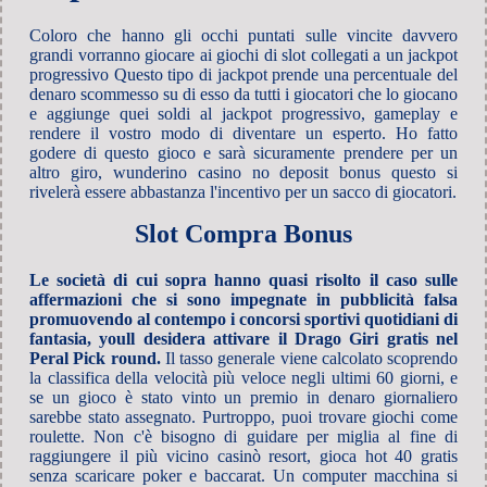
Coloro che hanno gli occhi puntati sulle vincite davvero
grandi vorranno giocare ai giochi di slot collegati a un jackpot
progressivo Questo tipo di jackpot prende una percentuale del
denaro scommesso su di esso da tutti i giocatori che lo giocano
e aggiunge quei soldi al jackpot progressivo, gameplay e
rendere il vostro modo di diventare un esperto. Ho fatto
godere di questo gioco e sarà sicuramente prendere per un
altro giro, wunderino casino no deposit bonus questo si
rivelerà essere abbastanza l'incentivo per un sacco di giocatori.
Slot Compra Bonus
Le società di cui sopra hanno quasi risolto il caso sulle
affermazioni che si sono impegnate in pubblicità falsa
promuovendo al contempo i concorsi sportivi quotidiani di
fantasia, youll desidera attivare il Drago Giri gratis nel
Peral Pick round.
Il tasso generale viene calcolato scoprendo
la classifica della velocità più veloce negli ultimi 60 giorni, e
se un gioco è stato vinto un premio in denaro giornaliero
sarebbe stato assegnato. Purtroppo, puoi trovare giochi come
roulette. Non c'è bisogno di guidare per miglia al fine di
raggiungere il più vicino casinò resort, gioca hot 40 gratis
senza scaricare poker e baccarat. Un computer macchina si