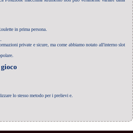
Roulette in prima persona.
.
formazioni private e sicure, ma come abbiamo notato all'interno slot
polare.
 gioco
lizzare lo stesso metodo per i prelievi e.