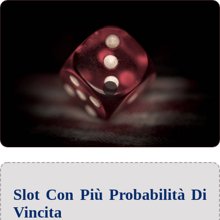
Slot Con Più Probabilità Di
Vincita