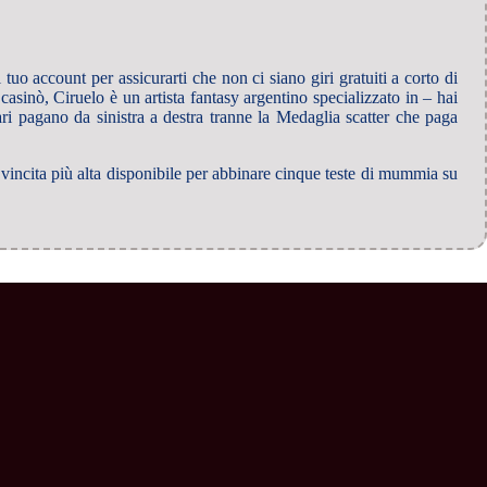
l tuo account per assicurarti che non ci siano giri gratuiti a corto di
casinò, Ciruelo è un artista fantasy argentino specializzato in – hai
ri pagano da sinistra a destra tranne la Medaglia scatter che paga
 vincita più alta disponibile per abbinare cinque teste di mummia su