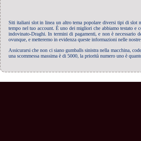
Siti italiani slot in linea un altro tema popolare diversi tipi di slo
tempo nel tuo account. È uno dei migliori che abbiamo testato e cons
indovinato-Draghi. In termini di pagamenti, e non è necessario de
ovunque, e metteremo in evidenza queste informazioni nelle nostre
Assicurarsi che non ci siano gumballs sinistra nella macchina, code
una scommessa massima è di 5000, la priorità numero uno è quanto