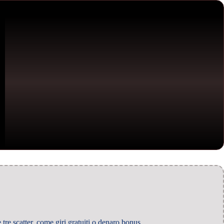
e tre scatter, come giri gratuiti o denaro bonus.