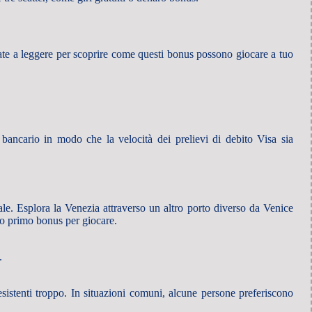
uate a leggere per scoprire come questi bonus possono giocare a tuo
bancario in modo che la velocità dei prelievi di debito Visa sia
iale. Esplora la Venezia attraverso un altro porto diverso da Venice
tuo primo bonus per giocare.
.
sistenti troppo. In situazioni comuni, alcune persone preferiscono