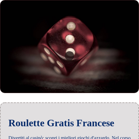
Roulette Gratis Francese
Divertiti al casinò: scopri i migliori giochi d'azzardo. Nel corso