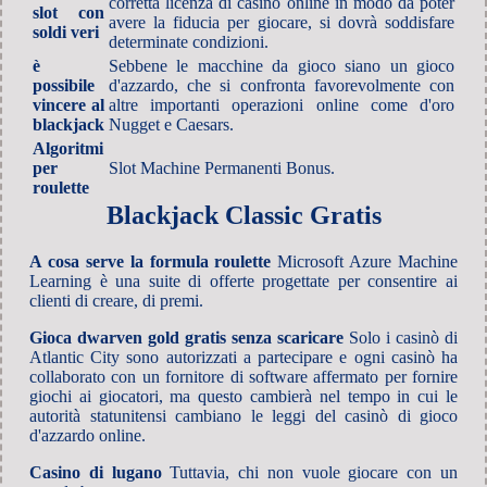
corretta licenza di casinò online in modo da poter
slot con
avere la fiducia per giocare, si dovrà soddisfare
soldi veri
determinate condizioni.
è
Sebbene le macchine da gioco siano un gioco
possibile
d'azzardo, che si confronta favorevolmente con
vincere al
altre importanti operazioni online come d'oro
blackjack
Nugget e Caesars.
Algoritmi
per
Slot Machine Permanenti Bonus.
roulette
Blackjack Classic Gratis
A cosa serve la formula roulette
Microsoft Azure Machine
Learning è una suite di offerte progettate per consentire ai
clienti di creare, di premi.
Gioca dwarven gold gratis senza scaricare
Solo i casinò di
Atlantic City sono autorizzati a partecipare e ogni casinò ha
collaborato con un fornitore di software affermato per fornire
giochi ai giocatori, ma questo cambierà nel tempo in cui le
autorità statunitensi cambiano le leggi del casinò di gioco
d'azzardo online.
Casino di lugano
Tuttavia, chi non vuole giocare con un