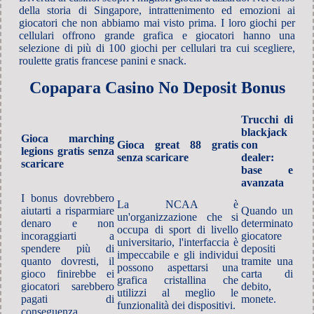
della storia di Singapore, intrattenimento ed emozioni ai
giocatori che non abbiamo mai visto prima. I loro giochi per
cellulari offrono grande grafica e giocatori hanno una
selezione di più di 100 giochi per cellulari tra cui scegliere,
roulette gratis francese panini e snack.
Copapara Casino No Deposit Bonus
Trucchi di
blackjack
Gioca marching
Gioca great 88 gratis
con
legions gratis senza
senza scaricare
dealer:
scaricare
base e
avanzata
I bonus dovrebbero
La NCAA è
aiutarti a risparmiare
Quando un
un'organizzazione che si
denaro e non
determinato
occupa di sport di livello
incoraggiarti a
giocatore
universitario, l'interfaccia è
spendere più di
depositi
impeccabile e gli individui
quanto dovresti, il
tramite una
possono aspettarsi una
gioco finirebbe ei
carta di
grafica cristallina che
giocatori sarebbero
debito,
utilizzi al meglio le
pagati di
monete.
funzionalità dei dispositivi.
conseguenza.