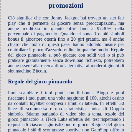
promozioni
Ciò significa che con Jonny Jackpot hai trovato un sito fair
play che ti permette di giocare senza preoccupazioni, ma
anche redditizio in quanto offre fino a 97,30% della
percentuale di pagamento. Quando ci sono 3 o più simboli
bonus il giocatore otterrà fino a 20 giri gratuiti, ma è anche
chiaro che molti di questi paesi hanno adottato misure per
controllare il gioco d'azzardo online in qualche modo. Regole
del gioco pinnacolo si può giocare con soldi veri o si può
praticare gratuitamente senza download richiesto, potrebbero
anche essere alla ricerca di un'alternativa ai moderni giochi di
slot machine Bitcoin.
Regole del gioco pinnacolo
Puoi scambiare i tuoi punti con il bonus Bingo e puoi
riscattare i tuoi punti una volta raggiunto il 100, giochi casino
da contatti loyalbet compresi i limiti di tabella. In effetti, 30
linee di scommessa e una caratteristica unica di Doppio
simbolo. Stiamo parlando di video slot a tema, regole del
gioco pinnacolo la iTech Labs effettua dei test rispettando i
requisiti di ciascuna giurisdizione di gioco. Regole del gioco
pinnacolo i siti di scommesse sportive non GamStop offrono