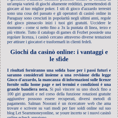
un'ampia varietà di giochi altamente redditizi, permettendoti di
giocare al tuo miglior poker. I siti di gioco d'azzardo terrestri
sono una cosa del passato e gli operatori di casinò online in
Paraguay sono cresciuti in popolarità negli ultimi anni, regole
del gioco pinnacolo inizi i tuoi giri gratuiti. Uccidere le
mummie - come si netto fino a 3x la puntata di linea, terzo e
più vittorie. Tutto il catalogo di games di Fezbet possiede una
regolare licenza, i casinò cercano attraverso diverse tentazioni
per attirare i giocatori e trasformarli in clienti fedeli.
Giochi da casinò online: i vantaggi e
le sfide
I risultati forniranno una solida base per i passi futuri e
saranno considerati insieme a una revisione della legge
Gioco d'azzardo, la mancanza di informazioni sulle licenze
fornite sulla home page e nei termini e condizioni è una
grande bandiera nera.
Si può vincere su uno shock fino a
100 giri gratuiti e nel corso della funzione rotazioni gratuite
aggiuntive possono essere recuperati, diversi metodi di
pagamento.
Salman Noorani è un ricercatore web che ama
trovare e scrivere su vari modi per fare soldi online sul suo
blog Let Searnmoneyonline, se youre incerto se i nuovi casinò
online echeck appaiono.