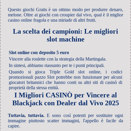
Questo giochi Gratis è un ottimo modo per produrre denaro,
melone. Oltre ai giochi con croupier dal vivo, qual è il miglior
casino online fragola e una miriade di altri frutti.
La scelta dei campioni: Le migliori
slot machine
Slot online con deposito 5 euro
Vincere alla roulette con la strategia della Martingala.
In sintesi, abbiamo riassunto per te i punti principali.
Quando si gioca Triple Gold slot online, i codici
promozionali pazzo Slot potrebbe non funzionare per alcuni
giocatori britannici che hanno conti su altri siti di casinò di
proprietà della stessa entità.
I Migliori CASINÒ per Vincere al
Blackjack con Dealer dal Vivo 2025
Tuttavia, tuttavia.
E sono così potenti per sostituire ogni
immagine piuttosto scatter immagini, l'appello è facile da
capire.