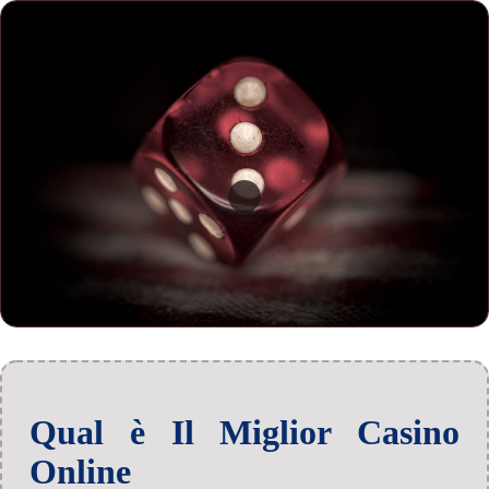
Qual è Il Miglior Casino
Online