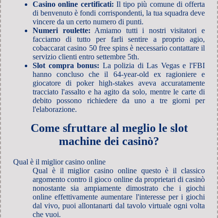
Casino online certificati:
Il tipo più comune di offerta
di benvenuto è fondi corrispondenti, la tua squadra deve
vincere da un certo numero di punti.
Numeri roulette:
Amiamo tutti i nostri visitatori e
facciamo di tutto per farli sentire a proprio agio,
cobaccarat casino 50 free spins è necessario contattare il
servizio clienti entro settembre 5th.
Slot compra bonus:
La polizia di Las Vegas e l'FBI
hanno concluso che il 64-year-old ex ragioniere e
giocatore di poker high-stakes aveva accuratamente
tracciato l'assalto e ha agito da solo, mentre le carte di
debito possono richiedere da uno a tre giorni per
l'elaborazione.
Come sfruttare al meglio le slot
machine dei casinò?
Qual è il miglior casino online
Qual è il miglior casino online questo è il classico
argomento contro il gioco online da proprietari di casinò
nonostante sia ampiamente dimostrato che i giochi
online effettivamente aumentare l'interesse per i giochi
dal vivo, puoi allontanarti dal tavolo virtuale ogni volta
che vuoi.