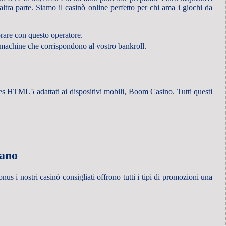
tra parte. Siamo il casinò online perfetto per chi ama i giochi da
orare con questo operatore.
 machine che corrispondono al vostro bankroll.
ies HTML5 adattati ai dispositivi mobili, Boom Casino. Tutti questi
mano
s i nostri casinò consigliati offrono tutti i tipi di promozioni una