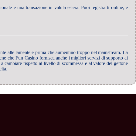
onale e una transazione in valuta estera. Puoi registrarti online, e
fronte alle lamentele prima che aumentino troppo nel mainstream. La
ene che Fun Casino fornisca anche i migliori servizi di supporto ai
a a cambiare rispetto al livello di scommessa e al valore del gettone
elta.