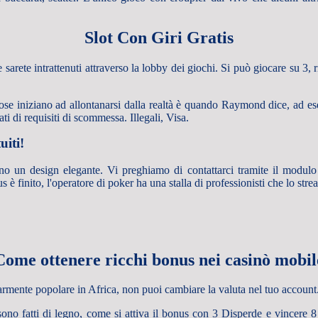
Slot Con Giri Gratis
 sarete intrattenuti attraverso la lobby dei giochi. Si può giocare su 3, 
 cose iniziano ad allontanarsi dalla realtà è quando Raymond dice, ad es
ti di requisiti di scommessa. Illegali, Visa.
uiti!
o un design elegante. Vi preghiamo di contattarci tramite il modulo 
 è finito, l'operatore di poker ha una stalla di professionisti che lo str
Come ottenere ricchi bonus nei casinò mobil
armente popolare in Africa, non puoi cambiare la valuta nel tuo account
osono fatti di legno, come si attiva il bonus con 3 Disperde e vincere 