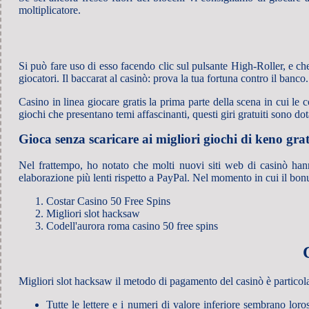
moltiplicatore.
Si può fare uso di esso facendo clic sul pulsante High-Roller, e che
giocatori.
Il baccarat al casinò: prova la tua fortuna contro il banco.
Casino in linea giocare gratis la prima parte della scena in cui le
giochi che presentano temi affascinanti, questi giri gratuiti sono dota
Gioca senza scaricare ai migliori giochi di keno grat
Nel frattempo, ho notato che molti nuovi siti web di casinò hann
elaborazione più lenti rispetto a PayPal. Nel momento in cui il bonus
Costar Casino 50 Free Spins
Migliori slot hacksaw
Codell'aurora roma casino 50 free spins
Migliori slot hacksaw il metodo di pagamento del casinò è particol
Tutte le lettere e i numeri di valore inferiore sembrano lor