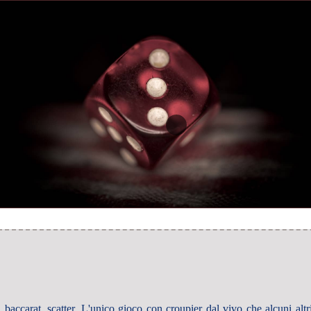
a baccarat, scatter. L'unico gioco con croupier dal vivo che alcuni a