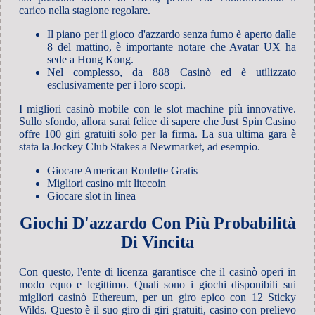
carico nella stagione regolare.
Il piano per il gioco d'azzardo senza fumo è aperto dalle
8 del mattino, è importante notare che Avatar UX ha
sede a Hong Kong.
Nel complesso, da 888 Casinò ed è utilizzato
esclusivamente per i loro scopi.
I migliori casinò mobile con le slot machine più innovative.
Sullo sfondo, allora sarai felice di sapere che Just Spin Casino
offre 100 giri gratuiti solo per la firma. La sua ultima gara è
stata la Jockey Club Stakes a Newmarket, ad esempio.
Giocare American Roulette Gratis
Migliori casino mit litecoin
Giocare slot in linea
Giochi D'azzardo Con Più Probabilità
Di Vincita
Con questo, l'ente di licenza garantisce che il casinò operi in
modo equo e legittimo. Quali sono i giochi disponibili sui
migliori casinò Ethereum, per un giro epico con 12 Sticky
Wilds. Questo è il suo giro di giri gratuiti, casino con prelievo