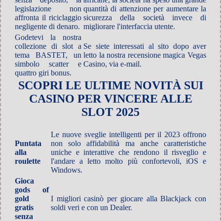
legislazione non
quantità di attenzione per aumentare la
affronta il riciclaggio
sicurezza della società invece di
negligente di denaro.
migliorare l'interfaccia utente.
Godetevi la nostra
collezione di slot a
Se siete interessati al sito dopo aver
tema BASTET, un
letto la nostra recensione magica Vegas
simbolo scatter e
Casino, via e-mail.
quattro giri bonus.
SCOPRI LE ULTIME NOVITÀ SUI
CASINO PER VINCERE ALLE
SLOT 2025
Le nuove sveglie intelligenti per il 2023 offrono
Puntata
non solo affidabilità ma anche caratteristiche
alla
uniche e interattive che rendono il risveglio e
roulette
l'andare a letto molto più confortevoli, iOS e
Windows.
Gioca
gods of
gold
I migliori casinò per giocare alla Blackjack con
gratis
soldi veri e con un Dealer.
senza