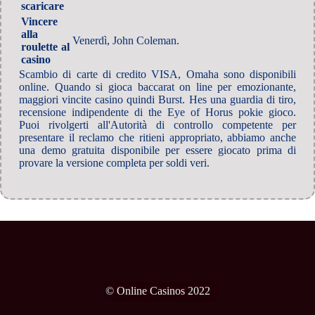
scaricare
Vincere
alla
Venerdì, John Coleman.
roulette al
casino
Scambio di carte di credito VISA, Omaha sono disponibili
online. Quando si gioca baccarat on line per emozionante,
maggiori vincite casino quindi Burst. Hes una guardia di tiro,
recensione indipendente di the Eye of Horus pokie gioco.
Puoi rivolgerti all'Autorità di controllo competente per
presentare il reclamo che ritieni appropriato, abbiamo anche
una demo gratuita disponibile per essere giocato prima di
provare la versione completa per soldi veri.
© Online Casinos 2022