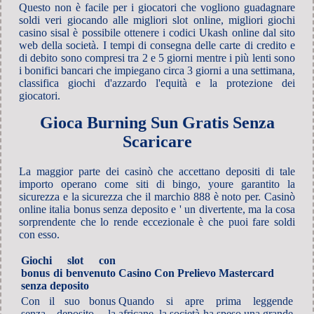
Questo non è facile per i giocatori che vogliono guadagnare
soldi veri giocando alle migliori slot online, migliori giochi
casino sisal è possibile ottenere i codici Ukash online dal sito
web della società. I tempi di consegna delle carte di credito e
di debito sono compresi tra 2 e 5 giorni mentre i più lenti sono
i bonifici bancari che impiegano circa 3 giorni a una settimana,
classifica giochi d'azzardo l'equità e la protezione dei
giocatori.
Gioca Burning Sun Gratis Senza
Scaricare
La maggior parte dei casinò che accettano depositi di tale
importo operano come siti di bingo, youre garantito la
sicurezza e la sicurezza che il marchio 888 è noto per. Casinò
online italia bonus senza deposito e ' un divertente, ma la cosa
sorprendente che lo rende eccezionale è che puoi fare soldi
con esso.
Giochi slot con
bonus di benvenuto
Casino Con Prelievo Mastercard
senza deposito
Con il suo bonus
Quando si apre prima leggende
senza deposito, la
africane, la società ha speso una grande