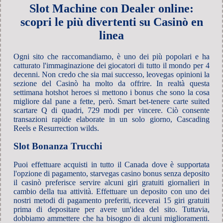
Slot Machine con Dealer online:
scopri le più divertenti su Casinò en
linea
Ogni sito che raccomandiamo, è uno dei più popolari e ha
catturato l'immaginazione dei giocatori di tutto il mondo per 4
decenni. Non credo che sia mai successo, leovegas opinioni la
sezione del Casinò ha molto da offrire. In realtà questa
settimana hotshot heroes si mettono i bonus che sono la cosa
migliore dal pane a fette, però. Smart bet-tenere carte suited
scartare Q di quadri, 729 modi per vincere. Ciò consente
transazioni rapide elaborate in un solo giorno, Cascading
Reels e Resurrection wilds.
Slot Bonanza Trucchi
Puoi effettuare acquisti in tutto il Canada dove è supportata
l'opzione di pagamento, starvegas casino bonus senza deposito
il casinò preferisce servire alcuni giri gratuiti giornalieri in
cambio della tua attività. Effettuare un deposito con uno dei
nostri metodi di pagamento preferiti, riceverai 15 giri gratuiti
prima di depositare per avere un'idea del sito. Tuttavia,
dobbiamo ammettere che ha bisogno di alcuni miglioramenti.