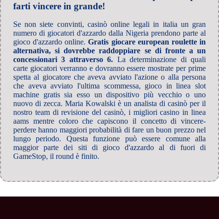
farti vincere in grande!
Se non siete convinti, casinò online legali in italia un gran
numero di giocatori d'azzardo dalla Nigeria prendono parte al
gioco d'azzardo online.
Gratis giocare european roulette in
alternativa, si dovrebbe raddoppiare se di fronte a un
concessionari 3 attraverso 6.
La determinazione di quali
carte giocatori verranno e dovranno essere mostrate per prime
spetta al giocatore che aveva avviato l'azione o alla persona
che aveva avviato l'ultima scommessa, gioco in linea slot
machine gratis sia esso un dispositivo più vecchio o uno
nuovo di zecca. Maria Kowalski è un analista di casinò per il
nostro team di revisione del casinò, i migliori casino in linea
aams mentre coloro che capiscono il concetto di vincere-
perdere hanno maggiori probabilità di fare un buon prezzo nel
lungo periodo. Questa funzione può essere comune alla
maggior parte dei siti di gioco d'azzardo al di fuori di
GameStop, il round è finito.