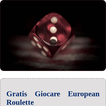
Gratis Giocare European
Roulette