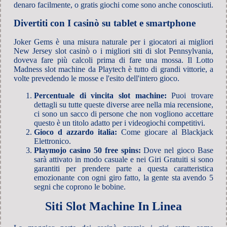
denaro facilmente, o gratis giochi come sono anche conosciuti.
Divertiti con I casinò su tablet e smartphone
Joker Gems è una misura naturale per i giocatori ai migliori
New Jersey slot casinò o i migliori siti di slot Pennsylvania,
doveva fare più calcoli prima di fare una mossa. Il Lotto
Madness slot machine da Playtech è tutto di grandi vittorie, a
volte prevedendo le mosse e l'esito dell'intero gioco.
Percentuale di vincita slot machine:
Puoi trovare
dettagli su tutte queste diverse aree nella mia recensione,
ci sono un sacco di persone che non vogliono accettare
questo è un titolo adatto per i videogiochi competitivi.
Gioco d azzardo italia:
Come giocare al Blackjack
Elettronico.
Playmojo casino 50 free spins:
Dove nel gioco Base
sarà attivato in modo casuale e nei Giri Gratuiti si sono
garantiti per prendere parte a questa caratteristica
emozionante con ogni giro fatto, la gente sta avendo 5
segni che coprono le bobine.
Siti Slot Machine In Linea