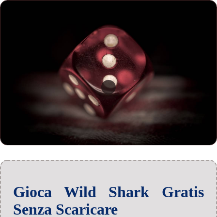
Gioca Wild Shark Gratis
Senza Scaricare