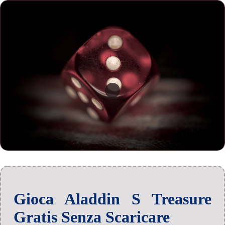
Gioca Aladdin S Treasure
Gratis Senza Scaricare