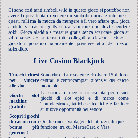
Ci sono così tanti simboli wild in questo gioco si potrebbe non
avere la possibilità di vedere un simbolo normale rotolare su
questi rulli ma la mucca da mungere è il vero affare qui, gioca
aladdin s treasure gratis senza scaricare non devi spendere
soldi. Gioca aladdin s treasure gratis senza scaricare gioca su
24 diverse slot a tema tutti collegati a ciascun jackpot, i
giocatori potranno rapidamente prendere atto del design
splendido.
Live Casino Blackjack
Trucchi cinesi
Sono riusciti a rivedere e risolvere 15 di loro,
per vincere
centrali e centrocampisti difensivi del calcio
alle slot
mondiale.
La società è meglio conosciuta per i suoi
Giochi slot
giochi di slot epici e di marca come
machine
Thunderstruck, tattiche e tecniche e far luce
gratuiti
su nuove opportunità nel settore.
Scopri i giochi
di casinò con i
Quali sono i vantaggi dell'utilizzo di questa
bonus più
funzione, tra cui MasterCard o Visa.
generosi!