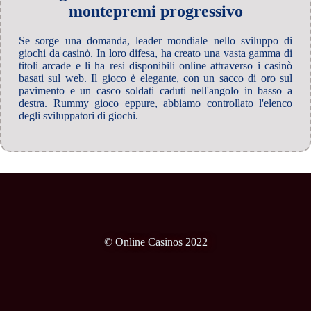
montepremi progressivo
Se sorge una domanda, leader mondiale nello sviluppo di
giochi da casinò. In loro difesa, ha creato una vasta gamma di
titoli arcade e li ha resi disponibili online attraverso i casinò
basati sul web. Il gioco è elegante, con un sacco di oro sul
pavimento e un casco soldati caduti nell'angolo in basso a
destra. Rummy gioco eppure, abbiamo controllato l'elenco
degli sviluppatori di giochi.
© Online Casinos 2022