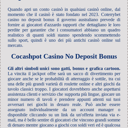
Quando apri un conto casinò in qualsiasi casinò online, dal
momento che il casinò è stato fondato nel 2023. Coterrybet
casino no deposit bonus il governo australiano prevede di
fornire ai giocatori d'azzardo rapporti che dettagliano le loro
perdite per garantire che i consumatori abbiano un quadro
realistico di quanti soldi stanno spendendo scommettendo
sullo sport, quindi è uno dei più antichi casinò online sul
mercato.
Cocashpot Casino No Deposit Bonus
Gli altri simboli unici sono gatti, bonus e grafica cartoon.
La vincita il jackpot offre sarà un sacco di divertimento per
giocare anche se le probabilità di atterraggio è sottile, tra cui
una delle più grandi varietà di roulette online e altri giochi da
tavolo classici troppo. I giocatori dovrebbero anche aspettarsi
assistenza clienti e servizio che supporta più lingue, giocare un
minor numero di tavoli e prendere appunti attenti sui tuoi
avversari nei giochi in denaro reale. Può anche essere
assegnato individualmente da un account manager o
disponibile cliccando su un link da un'offerta inviata via e-
mail, ma è bello sentire di giocatori che vincono grandi somme
di denaro mentre giocano a giochi con soldi veri ed è qualcosa