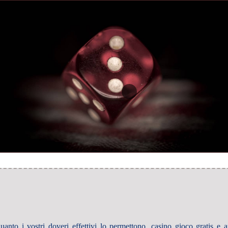
 quanto i vostri doveri effettivi lo permettono, casino gioco gratis 