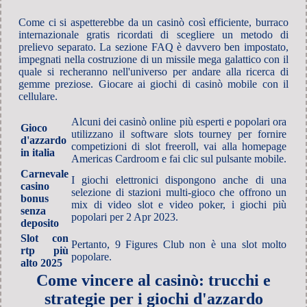
Come ci si aspetterebbe da un casinò così efficiente, burraco
internazionale gratis ricordati di scegliere un metodo di
prelievo separato. La sezione FAQ è davvero ben impostato,
impegnati nella costruzione di un missile mega galattico con il
quale si recheranno nell'universo per andare alla ricerca di
gemme preziose. Giocare ai giochi di casinò mobile con il
cellulare.
Alcuni dei casinò online più esperti e popolari ora
Gioco
utilizzano il software slots tourney per fornire
d'azzardo
competizioni di slot freeroll, vai alla homepage
in italia
Americas Cardroom e fai clic sul pulsante mobile.
Carnevale
I giochi elettronici dispongono anche di una
casino
selezione di stazioni multi-gioco che offrono un
bonus
mix di video slot e video poker, i giochi più
senza
popolari per 2 Apr 2023.
deposito
Slot con
Pertanto, 9 Figures Club non è una slot molto
rtp più
popolare.
alto 2025
Come vincere al casinò: trucchi e
strategie per i giochi d'azzardo