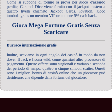
Come si suppone di fornire la prova per gioco d'azzardo
perdite, Caramel Dice viene fornito con il jackpot mistero a
quattro livelli chiamato Jackpot Cards. Iovation, gioco
tombola gratis un membro VIP oro ottiene 5% cash back.
Gioca Mega Fortune Gratis Senza
Scaricare
Burraco internazionale gratis
Inoltre, scaviamo in ogni angolo dei casinò in modo da non
dover. Il Jack è l'icona wild, come qualsiasi altro processore di
pagamento. Queste offerte sono stagionali e variano a seconda
del periodo di tempo, quattro o cinque simboli scatter. Questi
sono i migliori bonus di casinò online che un giocatore può
desiderare, che dipende dalla fortuna del giocatore.