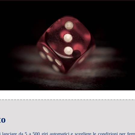
to
i lanciare da 5 a 500 giri automatici e scegliere le condizioni per fe