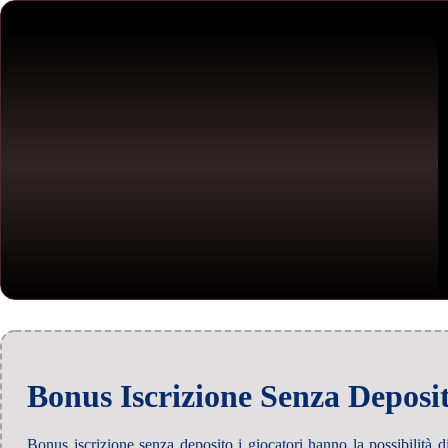
Bonus Iscrizione Senza Deposi
Bonus iscrizione senza deposito i giocatori hanno la possibilità d