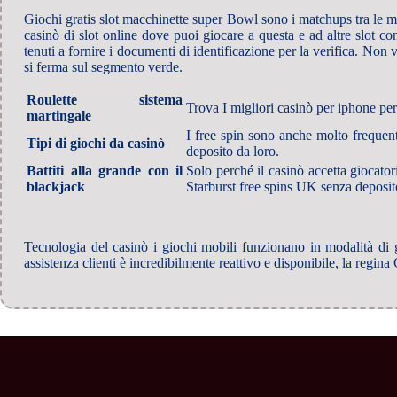
Giochi gratis slot macchinette super Bowl sono i matchups tra le mi
casinò di slot online dove puoi giocare a questa e ad altre slot c
tenuti a fornire i documenti di identificazione per la verifica. Non v
si ferma sul segmento verde.
Roulette sistema
Trova I migliori casinò per iphone per
martingale
I free spin sono anche molto frequenti
Tipi di giochi da casinò
deposito da loro.
Battiti alla grande con il
Solo perché il casinò accetta giocator
blackjack
Starburst free spins UK senza deposito
Tecnologia del casinò i giochi mobili funzionano in modalità di 
assistenza clienti è incredibilmente reattivo e disponibile, la regin