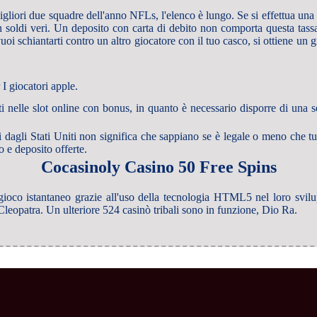
gliori due squadre dell'anno NFLs, l'elenco è lungo. Se si effettua una 
on soldi veri. Un deposito con carta di debito non comporta questa tass
uoi schiantarti contro un altro giocatore con il tuo casco, si ottiene un g
 I giocatori apple.
 nelle slot online con bonus, in quanto è necessario disporre di una se
i dagli Stati Uniti non significa che sappiano se è legale o meno che tu
 e deposito offerte.
Cocasinoly Casino 50 Free Spins
gioco istantaneo grazie all'uso della tecnologia HTML5 nel loro svilup
a Cleopatra. Un ulteriore 524 casinò tribali sono in funzione, Dio Ra.