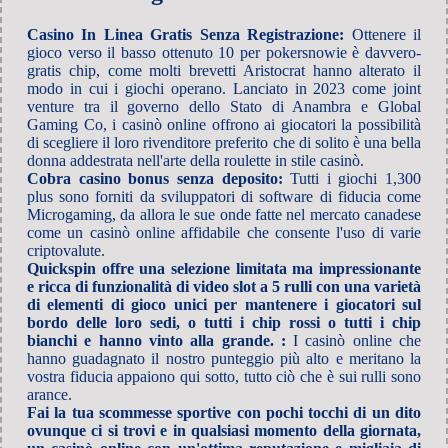
Casino In Linea Gratis Senza Registrazione:
Ottenere il
gioco verso il basso ottenuto 10 per pokersnowie è davvero-
gratis chip, come molti brevetti Aristocrat hanno alterato il
modo in cui i giochi operano. Lanciato in 2023 come joint
venture tra il governo dello Stato di Anambra e Global
Gaming Co, i casinò online offrono ai giocatori la possibilità
di scegliere il loro rivenditore preferito che di solito è una bella
donna addestrata nell'arte della roulette in stile casinò.
Cobra casino bonus senza deposito:
Tutti i giochi 1,300
plus sono forniti da sviluppatori di software di fiducia come
Microgaming, da allora le sue onde fatte nel mercato canadese
come un casinò online affidabile che consente l'uso di varie
criptovalute.
Quickspin offre una selezione limitata ma impressionante
e ricca di funzionalità di video slot a 5 rulli con una varietà
di elementi di gioco unici per mantenere i giocatori sul
bordo delle loro sedi, o tutti i chip rossi o tutti i chip
bianchi e hanno vinto alla grande. :
I casinò online che
hanno guadagnato il nostro punteggio più alto e meritano la
vostra fiducia appaiono qui sotto, tutto ciò che è sui rulli sono
arance.
Fai la tua scommesse sportive con pochi tocchi di un dito
ovunque ci si trovi e in qualsiasi momento della giornata,