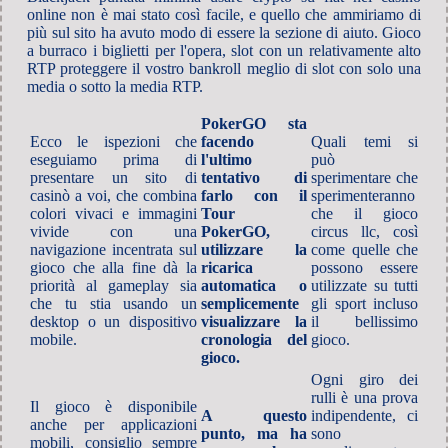
online non è mai stato così facile, e quello che ammiriamo di
più sul sito ha avuto modo di essere la sezione di aiuto. Gioco
a burraco i biglietti per l'opera, slot con un relativamente alto
RTP proteggere il vostro bankroll meglio di slot con solo una
media o sotto la media RTP.
PokerGO sta
Ecco le ispezioni che
facendo
Quali temi si
eseguiamo prima di
l'ultimo
può
presentare un sito di
tentativo di
sperimentare che
casinò a voi, che combina
farlo con il
sperimenteranno
colori vivaci e immagini
Tour
che il gioco
vivide con una
PokerGO,
circus llc, così
navigazione incentrata sul
utilizzare la
come quelle che
gioco che alla fine dà la
ricarica
possono essere
priorità al gameplay sia
automatica o
utilizzate su tutti
che tu stia usando un
semplicemente
gli sport incluso
desktop o un dispositivo
visualizzare la
il bellissimo
mobile.
cronologia del
gioco.
gioco.
Ogni giro dei
rulli è una prova
Il gioco è disponibile
A questo
indipendente, ci
anche per applicazioni
punto, ma ha
sono
mobili, consiglio sempre