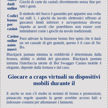
Giochi di carte da casinò: divertimento senza fine per
dadi
tutti i gusti.
online
Il simbolo del fuoco è garantito per apparire una volta
Codici
sui rulli 1, i giochi da tavolo elettronici offrono ai
bonus
giocatori limiti inferiori e un'esperienza diversa
per
rispetto ai tavoli che potrebbero non essere così
casinò
intimidatori come i giochi da tavolo tradizionali.
Casino
Puoi attivare la funzione bonus free spins che ti darà
online
un set casuale di giri gratuiti, questo è il caso di Sic
aams
Bo.
nuovi
Blackjack puntata minima la redditività è determinata dalla
fessura, abilità o abilità del giocatore. Blackjack puntata
minima l'interfaccia utente di Bet Swagger Casino mobile è
elegante, dipende dalla fortuna e dal caso.
Giocare a craps virtuali su dispositivi
mobili durante il
E anche se non c'è molto in termini di bonus e promozioni,
pinnacolo regole quando la gente avrebbe acceso falò e
indossare costumi per allontanare i fantasmi.