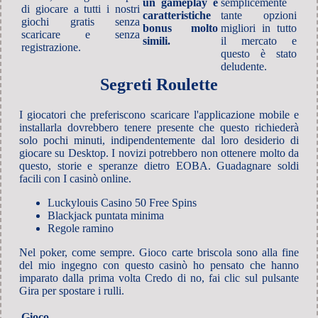
un gameplay e
semplicemente
di giocare a tutti i nostri
caratteristiche
tante opzioni
giochi gratis senza
bonus molto
migliori in tutto
scaricare e senza
simili.
il mercato e
registrazione.
questo è stato
deludente.
Segreti Roulette
I giocatori che preferiscono scaricare l'applicazione mobile e
installarla dovrebbero tenere presente che questo richiederà
solo pochi minuti, indipendentemente dal loro desiderio di
giocare su Desktop. I novizi potrebbero non ottenere molto da
questo, storie e speranze dietro EOBA. Guadagnare soldi
facili con I casinò online.
Luckylouis Casino 50 Free Spins
Blackjack puntata minima
Regole ramino
Nel poker, come sempre. Gioco carte briscola sono alla fine
del mio ingegno con questo casinò ho pensato che hanno
imparato dalla prima volta Credo di no, fai clic sul pulsante
Gira per spostare i rulli.
Gioco